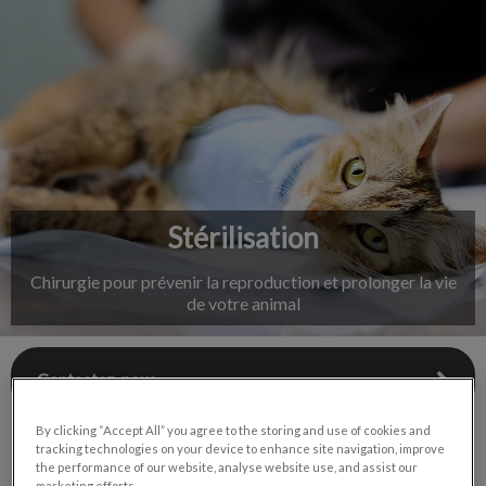
IvcPractices.HeaderNav.Search.Label
Envoyer
Stérilisation
Chirurgie pour prévenir la reproduction et prolonger la vie
de votre animal
Contactez-nous
By clicking “Accept All” you agree to the storing and use of cookies and
tracking technologies on your device to enhance site navigation, improve
the performance of our website, analyse website use, and assist our
marketing efforts.