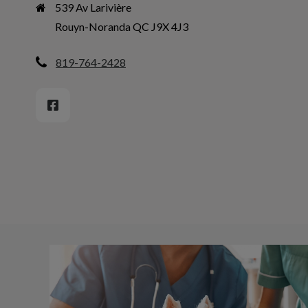
539 Av Larivière

Rouyn-Noranda QC J9X 4J3
819-764-2428