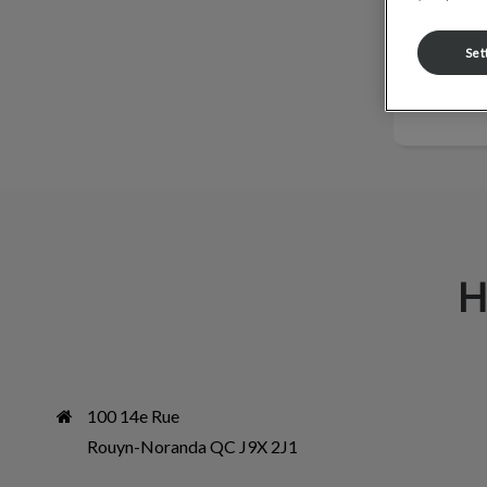
Set
HÔPITA
H
100 14e Rue

Rouyn-Noranda QC J9X 2J1