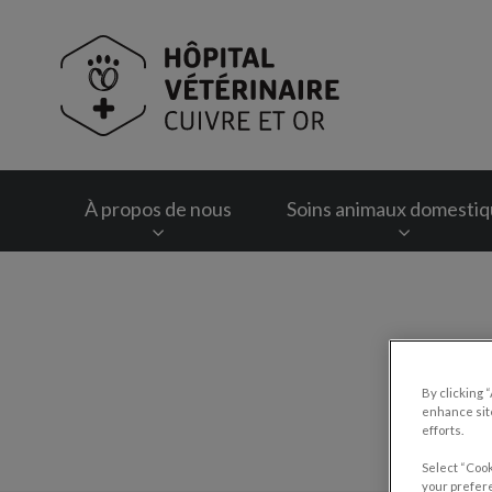
Page d'accueil de Hô
À propos de nous
Soins animaux domesti
IvcPractices.HeaderNav.Search.Label
By clicking 
enhance site
efforts.
Select “Cook
your prefere