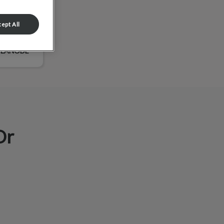
ept All
 L’ANODE
Or