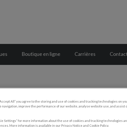
pital Vétérinaire Cuivre et Or
ques
Boutique en ligne
Carrières
Contac
Contactez-nous
“Accept All” you agree to the storing and use of cookies and tracking technologies on yo
 navigation, improve the performance of our website, analyse website use, and assist 
ie Settings” for more information about the use of cookies and tracking technologies an
nces. More information is available in our Privacy Notice and Cookie Policy.