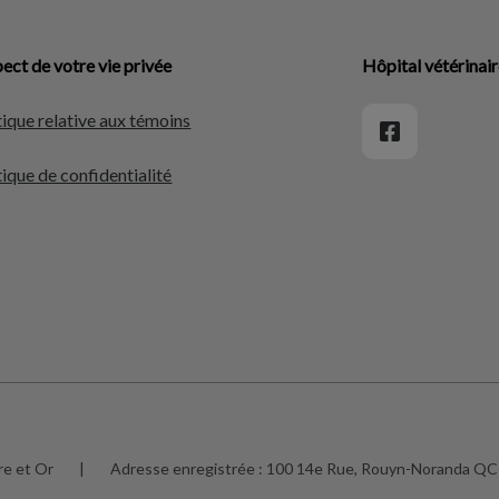
ect de votre vie privée
Hôpital vétérinair
tique relative aux témoins
tique de confidentialité
re et Or
|
Adresse enregistrée :
100 14e Rue, Rouyn-Noranda QC