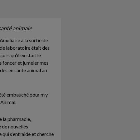
 santé animale
uxiliaire à la sortie de
e laboratoire était des
ris qu’il existait le
e foncer et jumeler mes
udes en santé animal au
ai été embauché pour m’y
 Animal.
e la pharmacie,
e de nouvelles
qui s’entraide et cherche