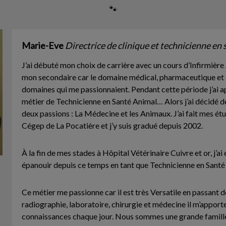
🐾
Marie-Eve
Directrice de clinique et technicienne en
J’ai débuté mon choix de carrière avec un cours d’Infirmière A
mon secondaire car le domaine médical, pharmaceutique et d
domaines qui me passionnaient. Pendant cette période j’ai app
métier de Technicienne en Santé Animal… Alors j’ai décidé d
deux passions : La Médecine et les Animaux. J’ai fait mes ét
Cégep de La Pocatière et j’y suis gradué depuis 2002.
À la fin de mes stades à Hôpital Vétérinaire Cuivre et or, j’
épanouir depuis ce temps en tant que Technicienne en Santé
Ce métier me passionne car il est très Versatile en passant d
radiographie, laboratoire, chirurgie et médecine il m’apport
connaissances chaque jour. Nous sommes une grande famille 