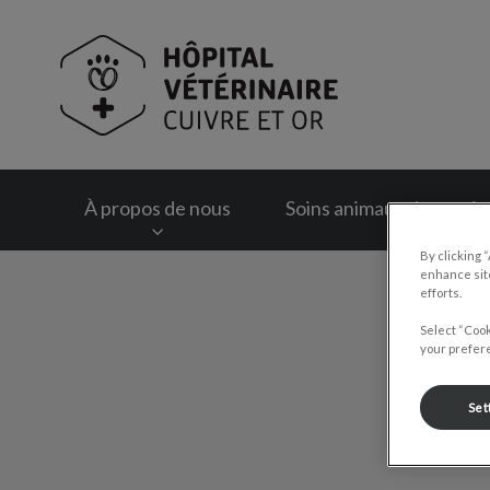
Page d'accueil de Hô
À propos de nous
Soins animaux domesti
By clicking 
enhance site
IvcPractices.HeaderNav.Search.Label
efforts.
Select “Cook
your prefere
Set