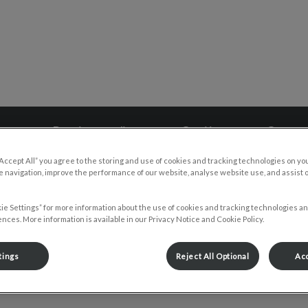
pital Vétérinaire Cuivre et Or
ques
Boutique en ligne
Carrières
Contac
“Accept All” you agree to the storing and use of cookies and tracking technologies on yo
 navigation, improve the performance of our website, analyse website use, and assist 
ie Settings” for more information about the use of cookies and tracking technologies an
nces. More information is available in our Privacy Notice and Cookie Policy.
Marie-Eve
tings
Reject All Optional
Acc