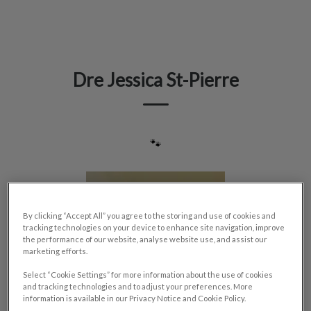
IvcPractices.HeaderNav.Search.Label
Envoyer
Dre Jessica St-Pierre
🐾
By clicking “Accept All” you agree to the storing and use of cookies and
tracking technologies on your device to enhance site navigation, improve
the performance of our website, analyse website use, and assist our
marketing efforts.
Select “Cookie Settings” for more information about the use of cookies
and tracking technologies and to adjust your preferences. More
information is available in our Privacy Notice and Cookie Policy.